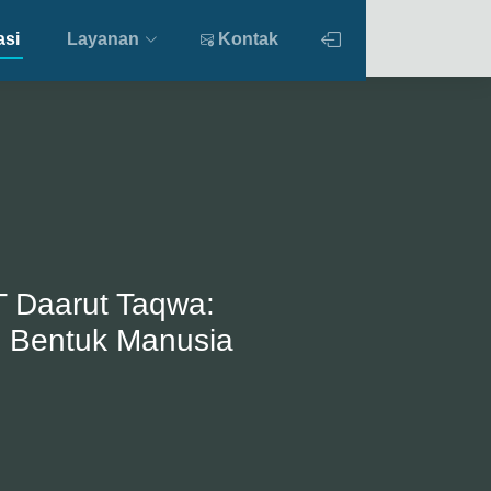
asi
Layanan
Kontak
 Daarut Taqwa:
di Bentuk Manusia